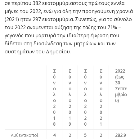
σε περίπου 382 εκατομμύριαστους πρώτους εννέα
μήνες του 2022, ενώ για όλη την προηγούμενη χρονιά
(2021) ήταν 297 εκατομμύρια. Συνεπώς, για το σύνολο
του 2022 αναμένεται αύξηση της τάξης του 71% –
γεγονός που μαρτυρά την ιδιαίτερη έμφαση που
δίδεται στη διασύνδεση των μητρώων και των
συστημάτων του Δημοσίου.
Σ
Σ
Σ
Σ
2022
ύ
ύ
ύ
ύ
(έως
ν
ν
ν
ν
30
ο
ο
ο
ο
Σεπτε
λ
λ
λ
λ
μβρίο
ο
ο
ο
ο
υ)
2
2
2
2
0
0
0
0
1
1
2
2
8
9
0
1
Αυθεντικοποί
4
2
5
2
2
8
2.
9