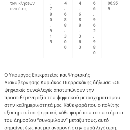
των κλήσεων
.
4
4
6
06.95
ανά έτος
7
.
.
6
9
8
6
6
.
0
8
8
9
.
8
8
6
9
.
.
2
1
3
3
.
5
0
6
9
0
3
8
0
Ο Υπουργός Επικρατείας και Ψηφιακής
Διακυβέρνησης Κυριάκος Πιερρακάκης δήλωσε: «Οι
ψηφιακές συναλλαγές αποτυπώνουν την
προστιθέμενη αξία του ψηφιακού μετασχηματισμού
στην καθημερινότητά μας. Κάθε φορά που ο πολίτης
εξυπηρετείται ψηφιακά, κάθε φορά που τα συστήματα
του Δημοσίου “συνομιλούν” μεταξύ τους, αυτό
σημαίνει έως και μια αναμονή στην ουρά λιγότερη.