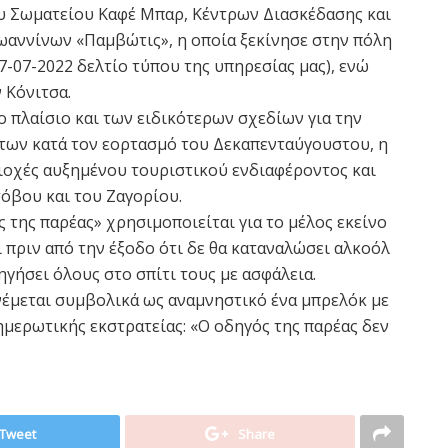
υ Σωματείου Καφέ Μπαρ, Κέντρων Διασκέδασης και
αννίνων «Παμβώτις», η οποία ξεκίνησε στην πόλη
7-07-2022 δελτίο τύπου της υπηρεσίας μας), ενώ
 Κόνιτσα.
το πλαίσιο και των ειδικότερων σχεδίων για την
ων κατά τον εορτασμό του Δεκαπενταύγουστου, η
ιοχές αυξημένου τουριστικού ενδιαφέροντος και
όβου και του Ζαγορίου.
ς της παρέας» χρησιμοποιείται για το μέλος εκείνο
 πριν από την έξοδο ότι δε θα καταναλώσει αλκοόλ
ηγήσει όλους στο σπίτι τους με ασφάλεια.
ανέμεται συμβολικά ως αναμνηστικό ένα μπρελόκ με
ημερωτικής εκστρατείας: «Ο οδηγός της παρέας δεν
Tweet
Share