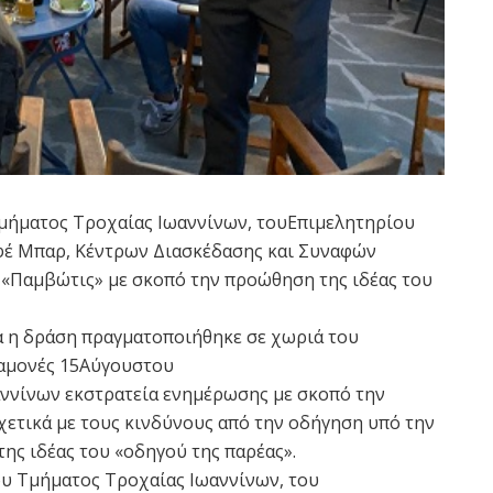
Τμήματος Τροχαίας Ιωαννίνων, τουΕπιμελητηρίου
φέ Μπαρ, Κέντρων Διασκέδασης και Συναφών
«Παμβώτις» με σκοπό την προώθηση της ιδέας του
σα η δράση πραγματοποιήθηκε σε χωριά του
αμονές 15Αύγουστου
αννίνων εκστρατεία ενημέρωσης με σκοπό την
ετικά με τους κινδύνους από την οδήγηση υπό την
ης ιδέας του «οδηγού της παρέας».
του Τμήματος Τροχαίας Ιωαννίνων, του