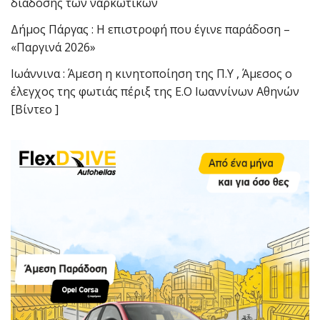
διάδοσης των ναρκωτικών
Δήμος Πάργας : Η επιστροφή που έγινε παράδοση –
«Παργινά 2026»
Ιωάννινα : Άμεση η κινητοποίηση της Π.Υ , Άμεσος ο
έλεγχος της φωτιάς πέριξ της Ε.Ο Ιωαννίνων Αθηνών
[Βίντεο ]