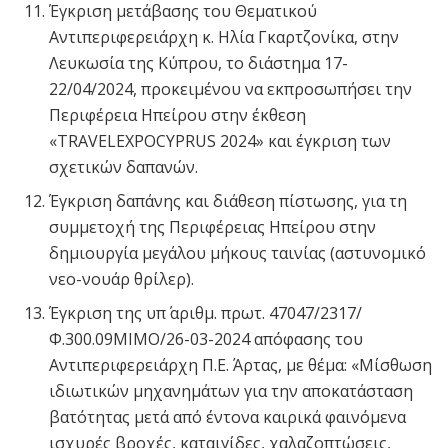
Έγκριση μετάβασης του Θεματικού
Αντιπεριφερειάρχη κ. Ηλία Γκαρτζονίκα, στην
Λευκωσία της Κύπρου, το διάστημα 17-
22/04/2024, προκειμένου να εκπροσωπήσει την
Περιφέρεια Ηπείρου στην έκθεση
«TRAVELEXPOCYPRUS 2024» και έγκριση των
σχετικών δαπανών.
Έγκριση δαπάνης και διάθεση πίστωσης, για τη
συμμετοχή της Περιφέρειας Ηπείρου στην
δημιουργία μεγάλου μήκους ταινίας (αστυνομικό
νεο-νουάρ θρίλερ).
Έγκριση της υπ΄ αριθμ. πρωτ. 47047/2317/
Φ.300.09ΜΙΜΟ/26-03-2024 απόφασης του
Αντιπεριφερειάρχη Π.Ε. Άρτας, με θέμα: «Μίσθωση
ιδιωτικών μηχανημάτων για την αποκατάσταση
βατότητας μετά από έντονα καιρικά φαινόμενα
ισχυρές βροχές, καταιγίδες, χαλαζοπτώσεις,