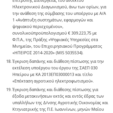
Επιτροπής Διενέργειας του ανοικτού
Ηλεκτρονικού Διαγωνισμού, άνω των ορίων, για
την ανάθεση της σύμβασης του υποέργου με Α/Α
1 «Ανάπτυξη συστημάτων, εφαρμογών και
ψηφιακού περιεχομένου»,
συνολικούπροϋπολογισμού € 309.223,75 με
Φ.Π.Α., της Πράξης «Ψηφιακές Υπηρεσίες στα
Μνημεία», του Επιχειρησιακού Προγράμματος
«ΗΠΕΙΡΟΣ 2014-2020» (MIS 5035534).
Έγκριση δαπάνης και διάθεση πίστωσης για την
εκτέλεση υποέργου του έργου της ΣΑΕΠ 030
Ηπείρου με ΚΑ 2013ΕΠ03000013 και τίτλο
«Επέκταση αγροτικού ηλεκτροφωτισμού».
Έγκριση δαπάνης και διάθεσης πίστωσης για
έξοδα μετακινήσεων εκτός και εντός έδρας των
υπαλλήλων της Δ/νσης Αγροτικής Οικονομίας και
Κτηνιατρικής της Π.Ε. Ιωαννίνων, μηνών Μαΐου