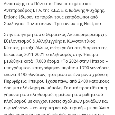
Ανάπτυξης του Πάντειου Πανεπιστημίου και
Αντιπρόεδρος Ι.Τ.Α. της Κ.Ε.Δ.Ε. κ. Ιωάννης Ψυχάρης.
Επίσης έδωσαν το παρών τους εκπρόσωποι από
Συλλόγους Πολυτέκνων- Τριτέκνων της Ηπείρου.
Στην εισήγησή του ο Θεματικός Αντιπεριφερειάρχης
Εθελοντισμού & Αλληλεγγύης κ. Κωνσταντίνος
Κίτσιος, μεταξύ άλλων, ανέφερε ότι στη διάρκεια της
δεκαετίας 2011-2021 ο πληθυσμός στην Ήπειρο
μειώθηκε κατά 17.000 άτομα. «Το 2024 στην Ήπειρο –
υπογράμμισε- καταγράφηκαν περίπου 1.790 γεννήσεις,
έναντι 4.192 θανάτων, ήτοι μέσα σε ένα μόνο χρόνο η
Περιφέρεια Ηπείρου έχασε πάνω από 2.400 κατοίκους,
όσο μια ολόκληρη κωμόπολη. Σε αυτά προστίθεται η
γήρανση του πληθυσμού, η μείωση του μαθητικού
πληθυσμού με συγχωνεύσεις σχολικών μονάδων και
η φυγή νέων – εσωτερική και εξωτερική – με απώλεια
ανθρώπινου δυναμικού υψηλής παραγωγικότητας».