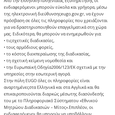
Από την ΕλληνικήΠύληΕνιαίας Εξυπηρέτησης οι
ενδιαφερόμενοι μπορούν εύκολα και γρήγορα, μέσω
της ηλεκτρονική διεύθυνσηςeugo.gov.gr, να έχουν
πρόσβαση σε όλες τις πληροφορίες που χρειάζονται
για να δραστηριοποιηθούν επαγγελματικά στη χώρα
μας. Ειδικότερα, θα μπορούν να ενημερωθούν για:
• τιςσχετικές διαδικασίες,
• τους αρμόδιους φορείς,
• το κόστος διεκπεραίωσης της διαδικασίας,
• τη σχετική κείμενη νομοθεσία και
• την Ευρωπαϊκή Οδηγία2006/123/ΕΚ σχετικά με την
υπηρεσίες στην εσωτερική αγορά.
Στην πύλη EUGO όλες οι πληροφορίες είναι
αναρτημένεςστα Ελληνικά και στα Αγγλικά και θα
επικαιροποιούνται διαρκώς μέσωτης διασύνδεσής
του με το Πληροφοριακό Σύστηματου «Εθνικού
Μητρώου Διαδικασιών – Μίτος».Επιπλέον, οι
ενδιαφερόμενοι θα μπορούν να υποβάλλουν