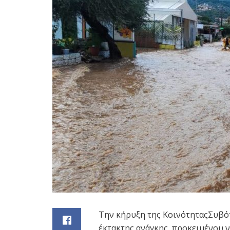
Την κήρυξη της ΚοινότηταςΣυβό
έκτακτης ανάγκης, προκειμένου 