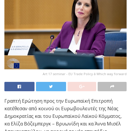
Art 17 seminar - EU Trade Policy â Which way forward
Γραπτή Ερώτηση προς την Ευρωπαϊκή Επιτροπή
κατέθεσαν από κοινού οι Ευρωβουλευτές της Νέας
Δημοκρατίας και του Ευρωπαϊκού Λαϊκού Κόμματος,
κα Ελίζα Βόζεμπεργκ – Βρυωνίδη και κα Άννα Μισέλ