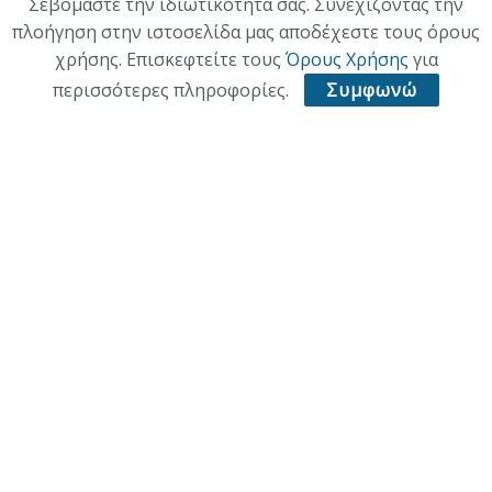
Σεβόμαστε την ιδιωτικότητά σας. Συνεχίζοντας την
πλοήγηση στην ιστοσελίδα μας αποδέχεστε τους όρους
ΠΟΛΙΤΙΣΜΟΣ
χρήσης. Επισκεφτείτε τους
Όρους Χρήσης
για
ΥΓΕΙΑ
περισσότερες πληροφορίες.
Συμφωνώ
ΑΘΛΗΤΙΚΑ
ΠΑΛΙΑ ΕΚΔΟΣΗ