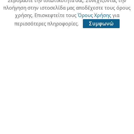
Σεβόμαστε την ιδιωτικότητά σας. Συνεχίζοντας την
πλοήγηση στην ιστοσελίδα μας αποδέχεστε τους όρους
ΠΟΛΙΤΙΣΜΟΣ
χρήσης. Επισκεφτείτε τους
Όρους Χρήσης
για
ΥΓΕΙΑ
περισσότερες πληροφορίες.
Συμφωνώ
ΑΘΛΗΤΙΚΑ
ΠΑΛΙΑ ΕΚΔΟΣΗ