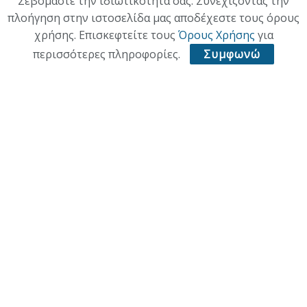
Σεβόμαστε την ιδιωτικότητά σας. Συνεχίζοντας την
Κατηγορίες
πλοήγηση στην ιστοσελίδα μας αποδέχεστε τους όρους
χρήσης. Επισκεφτείτε τους
Όρους Χρήσης
για
ΕΠΙΚΑΙΡΟΤΗΤΑ
περισσότερες πληροφορίες.
Συμφωνώ
ΠΟΛΙΤΙΚΗ
ΟΙΚΟΝΟΜΙΑ
ΠΟΛΙΤΙΣΜΟΣ
ΥΓΕΙΑ
ΑΘΛΗΤΙΚΑ
ΠΑΛΙΑ ΕΚΔΟΣΗ