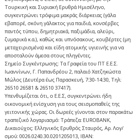
Τουρκική και Συριακή Ερυθρά Ημισέληνο,
συγκεντρώνει τρόφιμα μακράς διάρκειας (γάλα
εβαπορέ, σκόνη γάλακτος για παιδιά, κονσέρβες
παντός τύπου, δημητριακά, παξιμάδια, αλεύρι,
ζυμαρικά κ.α.), καθώς και υπνόσακους, κουβέρτες (μη
μεταχειρισμένα) και είδη ατομικής υγιεινής για να
αποσταλούν άμεσα στους πληγέντες.
Σημείο Συγκέντρωσης: Τα Γραφεία του ΠΤ Ε.Ε.Σ.
Ιωαννίνων, Γ. Παπανδρέου 2, παλαιό Χατζηκώστα
Μώλος (Δευτέρα έως Παρασκευή, 7:30-14:30, Τηλ:
26510 26581 & 26510 37417).
Υπενθυμίζεται ότι, ο Ε.Ε.Σ, συγκεντρώνει ήδη
οικονομική ενίσχυση για τους σεισμοπαθείς της
γειτονικής χώρας. Οι δωρεές γίνονται στον παρακάτω
τραπεζικό λογαριασμό: Τράπεζα: EUROBANK,
Δικαιούχος: Ελληνικός Ερυθρός Σταυρός, Αρ. Λογ/
σμού: 0026.0240.30.0201205013, IBAN: