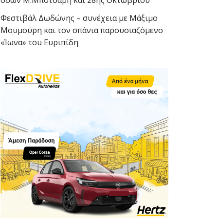
οδών Μ.Μπότσαρη και 28ης Οκτωβρίου
Φεστιβάλ Δωδώνης – συνέχεια με Μάξιμο
Μουμούρη και τον σπάνια παρουσιαζόμενο
«Ίωνα» του Ευριπίδη