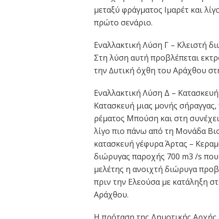
μεταξύ φράγματος Ιμαρέτ και λίγ
πρώτο σενάριο.
Εναλλακτική Λύση Γ – Κλειστή δ
Στη λύση αυτή προβλέπεται εκτρ
την ∆υτική όχθη του Αράχθου στη
Εναλλακτική Λύση Δ – Κατασκευή
Κατασκευή μιας μονής σήραγγας, 
ρέματος Μπούση και στη συνέχει
λίγο πιο πάνω από τη Μονάδα Βι
κατασκευή γέφυρα Άρτας – Κεραμ
διώρυγας παροχής 700 m3 /s που
μελέτης η ανοιχτή διώρυγα προβλ
πριν την Ελεούσα με κατάληξη στ
Αράχθου.
Η πρόταση της Δημοτικής Αρχής