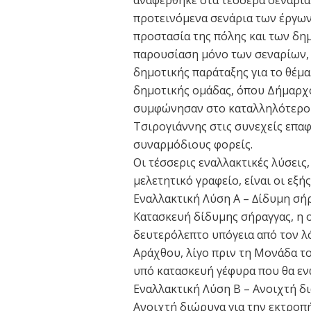
αναφέρθηκε στα τέσσερα σενάρια 
προτεινόμενα σενάρια των έργων
προστασία της πόλης και των δη
παρουσίαση μόνο των σεναρίων, 
δημοτικής παράταξης για το θέμα
δημοτικής ομάδας, όπου Δήμαρχ
συμφώνησαν στο καταλληλότερο σ
Τσιρογιάννης στις συνεχείς επα
συναρμόδιους φορείς.
Οι τέσσερις εναλλακτικές λύσεις
μελετητικό γραφείο, είναι οι εξής
Εναλλακτική Λύση Α – ∆ίδυµη σή
Κατασκευή δίδυμης σήραγγας, η ο
δευτερόλεπτο υπόγεια από τον λ
Αράχθου, λίγο πριν τη Μονάδα τ
υπό κατασκευή γέφυρα που θα ενώ
Εναλλακτική Λύση Β – Ανοιχτή δ
Ανοιχτή διώρυγα για την εκτροπή