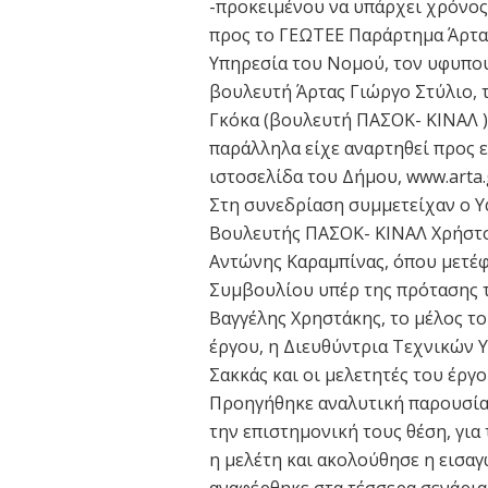
-προκειμένου να υπάρχει χρόνος
προς το ΓΕΩΤΕΕ Παράρτημα Άρτας
Υπηρεσία του Νομού, τον υφυπο
βουλευτή Άρτας Γιώργο Στύλιο, 
Γκόκα (βουλευτή ΠΑΣΟΚ- ΚΙΝΑΛ ) 
παράλληλα είχε αναρτηθεί προς
ιστοσελίδα του Δήμου, www.arta.
Στη συνεδρίαση συμμετείχαν ο Υ
Βουλευτής ΠΑΣΟΚ- ΚΙΝΑΛ Χρήστο
Αντώνης Καραμπίνας, όπου μετέ
Συμβουλίου υπέρ της πρότασης τ
Βαγγέλης Χρηστάκης, το μέλος τ
έργου, η Διευθύντρια Τεχνικών 
Σακκάς και οι μελετητές του έργο
Προηγήθηκε αναλυτική παρουσία
την επιστημονική τους θέση, για
η μελέτη και ακολούθησε η εισα