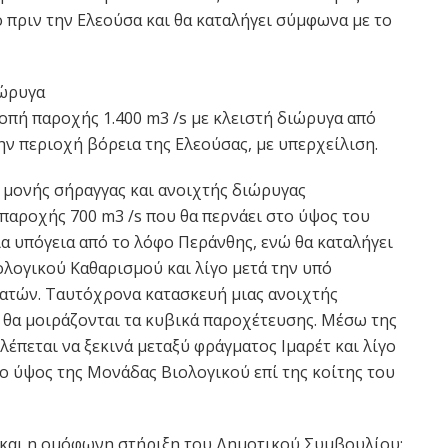
ο πριν την Ελεούσα και θα καταλήγει σύμφωνα με το
ιώρυγα
οπή παροχής 1.400 m3 /s µε κλειστή διώρυγα από
ν περιοχή βόρεια της Ελεούσας, µε υπερχείλιση.
 μονής σήραγγας και ανοιχτής διώρυγας
παροχής 700 m3 /s που θα περνάει στο ύψος του
α υπόγεια από το λόφο Περάνθης, ενώ θα καταλήγει
ολογικού Καθαρισμού και λίγο μετά την υπό
ατών. Ταυτόχρονα κατασκευή μιας ανοιχτής
 θα μοιράζονται τα κυβικά παροχέτευσης. Μέσω της
έπεται να ξεκινά μεταξύ φράγματος Ιμαρέτ και λίγο
ο ύψος της Μονάδας Βιολογικού επί της κοίτης του
 και η ομόφωνη στήριξη του Δημοτικού Συμβουλίου: