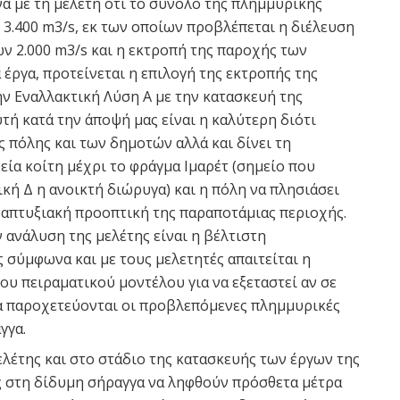
 με τη μελέτη ότι το σύνολο της πλημμυρικής
 3.400 m3/s, εκ των οποίων προβλέπεται η διέλευση
ν 2.000 m3/s και η εκτροπή της παροχής των
 έργα, προτείνεται η επιλογή της εκτροπής της
ην Εναλλακτική Λύση Α με την κατασκευή της
τή κατά την άποψή μας είναι η καλύτερη διότι
ς πόλης και των δημοτών αλλά και δίνει τη
εία κοίτη μέχρι το φράγμα Ιμαρέτ (σημείο που
κή Δ η ανοικτή διώρυγα) και η πόλη να πλησιάσει
ναπτυξιακή προοπτική της παραποτάμιας περιοχής.
 ανάλυση της μελέτης είναι η βέλτιστη
 σύμφωνα και με τους μελετητές απαιτείται η
υ πειραματικού μοντέλου για να εξεταστεί αν σε
α παροχετεύονται οι προβλεπόμενες πλημμυρικές
γγα.
ελέτης και στο στάδιο της κατασκευής των έργων της
 στη δίδυμη σήραγγα να ληφθούν πρόσθετα μέτρα