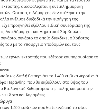
που προτείνουν οι μελετητές. Και με τα τέσσερα
 εκτροπής, διασφαλίζεται η αντιπλημμυρική
μοτών. Ωστόσο, ο Δήμαρχος δεν στάθηκε στην
αλλά ανέλυσε διεξοδικά την εισήγηση της
. Είχε προηγηθεί εξάλλου ειδική συνεδρίαση της
ος, Αντιδήμαρχοι και Δημοτικοί Σύμβουλοι
ενάριο, σενάριο το οποίο διεκδικεί ο Χρήστος
φές του με το Υπουργείο Υποδομών και τους
, των έργων εκτροπής που εξέτασε και παρουσίασε το
:
ραγγα
ποία ως διπλή θα περνάει τα 1.400 κυβικά νερού ανά
όφο Περάνθης, που θα εκβάλλουν στο ύψος του
ου Βιολογικού Καθαρισμού της πόλης και μετά την
νει Άρτα και Κεραμάτες.
ιώρυγα
 των 1.400 κυβικών που θα ξεκινά από το ύψος