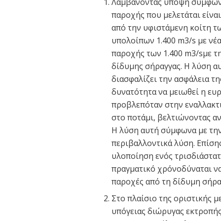
Λαμβάνοντας υπόψη σύμφωνα
παροχής που μελετάται είναι
από την υφιστάμενη κοίτη τω
υπολοίπων 1.400 m3/s με νέα
παροχής των 1.400 m3/sμε τ
δίδυμης σήραγγας. Η λύση αυ
διασφαλίζει την ασφάλεια τη
δυνατότητα να μειωθεί η ευρ
προβλεπόταν στην εναλλακτι
στο ποτάμι, βελτιώνοντας α
Η λύση αυτή σύμφωνα με την
περιβαλλοντικά λύση. Επίσης
υλοποίηση ενός τρισδιάστατο
πραγματικό χρόνοδύναται ν
παροχές από τη δίδυμη σήρα
Στο πλαίσιο της οριστικής μ
υπόγειας διώρυγας εκτροπής