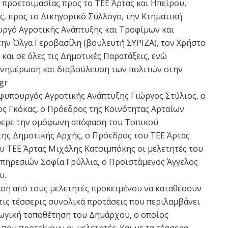
 προετοιμασίας προς το ΤΕΕ Άρτας και Ηπείρου,
, προς το Δικηγορικό Σύλλογο, την Κτηματική
υργό Αγροτικής Ανάπτυξης και Τροφίμων και
την Όλγα Γεροβασίλη (βουλευτή ΣΥΡΙΖΑ), τον Χρήστο
και σε όλες τις Δημοτικές Παρατάξεις, ενώ
 ενημέρωση και διαβούλευση των πολιτών στην
gr
φυπουργός Αγροτικής Ανάπτυξης Γιώργος Στύλιος, ο
ς Γκόκας, ο Πρόεδρος της Κοινότητας Αρταίων
φερε την ομόφωνη απόφαση του Τοπικού
ης Δημοτικής Αρχής, ο Πρόεδρος του ΤΕΕ Άρτας
ου ΤΕΕ Άρτας Μιχάλης Κατσιμπόκης οι μελετητές του
Υπηρεσιών Σοφία Γρύλλια, ο Προϊστάμενος Άγγελος
υ.
ση από τους μελετητές προκειμένου να καταθέσουν
 τις τέσσερις συνολικά προτάσεις που περιλαμβάνει
γωγική τοποθέτηση του Δημάρχου, ο οποίος