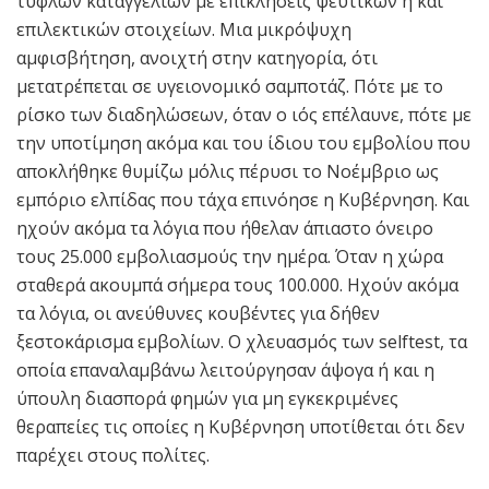
τυφλών καταγγελιών με επικλήσεις ψεύτικων ή και
επιλεκτικών στοιχείων. Μια μικρόψυχη
αμφισβήτηση, ανοιχτή στην κατηγορία, ότι
μετατρέπεται σε υγειονομικό σαμποτάζ. Πότε με το
ρίσκο των διαδηλώσεων, όταν ο ιός επέλαυνε, πότε με
την υποτίμηση ακόμα και του ίδιου του εμβολίου που
αποκλήθηκε θυμίζω μόλις πέρυσι το Νοέμβριο ως
εμπόριο ελπίδας που τάχα επινόησε η Κυβέρνηση. Και
ηχούν ακόμα τα λόγια που ήθελαν άπιαστο όνειρο
τους 25.000 εμβολιασμούς την ημέρα. Όταν η χώρα
σταθερά ακουμπά σήμερα τους 100.000. Ηχούν ακόμα
τα λόγια, οι ανεύθυνες κουβέντες για δήθεν
ξεστοκάρισμα εμβολίων. Ο χλευασμός των selftest, τα
οποία επαναλαμβάνω λειτούργησαν άψογα ή και η
ύπουλη διασπορά φημών για μη εγκεκριμένες
θεραπείες τις οποίες η Κυβέρνηση υποτίθεται ότι δεν
παρέχει στους πολίτες.