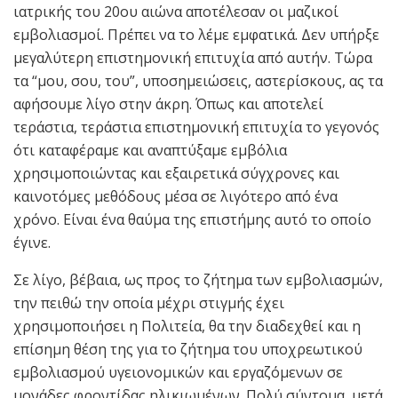
ιατρικής του 20ου αιώνα αποτέλεσαν οι μαζικοί
εμβολιασμοί. Πρέπει να το λέμε εμφατικά. Δεν υπήρξε
μεγαλύτερη επιστημονική επιτυχία από αυτήν. Τώρα
τα “μου, σου, του”, υποσημειώσεις, αστερίσκους, ας τα
αφήσουμε λίγο στην άκρη. Όπως και αποτελεί
τεράστια, τεράστια επιστημονική επιτυχία το γεγονός
ότι καταφέραμε και αναπτύξαμε εμβόλια
χρησιμοποιώντας και εξαιρετικά σύγχρονες και
καινοτόμες μεθόδους μέσα σε λιγότερο από ένα
χρόνο. Είναι ένα θαύμα της επιστήμης αυτό το οποίο
έγινε.
Σε λίγο, βέβαια, ως προς το ζήτημα των εμβολιασμών,
την πειθώ την οποία μέχρι στιγμής έχει
χρησιμοποιήσει η Πολιτεία, θα την διαδεχθεί και η
επίσημη θέση της για το ζήτημα του υποχρεωτικού
εμβολιασμού υγειονομικών και εργαζόμενων σε
μονάδες φροντίδας ηλικιωμένων. Πολύ σύντομα, μετά