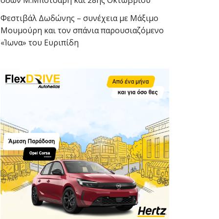
οδών Μ.Μπότσαρη και 28ης Οκτωβρίου
Φεστιβάλ Δωδώνης – συνέχεια με Μάξιμο
Μουμούρη και τον σπάνια παρουσιαζόμενο
«Ίωνα» του Ευριπίδη