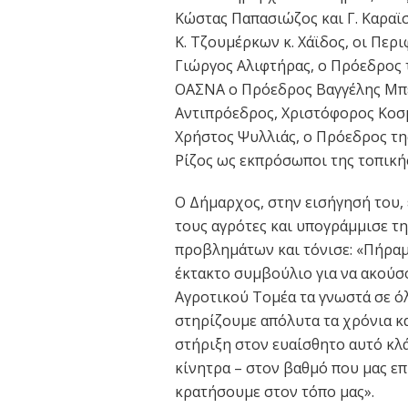
Κώστας Παπασιώζος και Γ. Καραϊ
Κ. Τζουμέρκων κ. Χάϊδος, οι Πε
Γιώργος Αλιφτήρας, ο Πρόεδρος 
ΟΑΣΝΑ ο Πρόεδρος Βαγγέλης Μπέτ
Αντιπρόεδρος, Χριστόφορος Κοσ
Χρήστος Ψυλλιάς, ο Πρόεδρος τη
Ρίζος ως εκπρόσωποι της τοπικής
Ο Δήμαρχος, στην εισήγησή του, 
τους αγρότες και υπογράμμισε τη
προβλημάτων και τόνισε: «Πήραμ
έκτακτο συμβούλιο για να ακούσ
Αγροτικού Τομέα τα γνωστά σε ό
στηρίζουμε απόλυτα τα χρόνια κ
στήριξη στον ευαίσθητο αυτό κλά
κίνητρα – στον βαθμό που μας επ
κρατήσουμε στον τόπο μας».