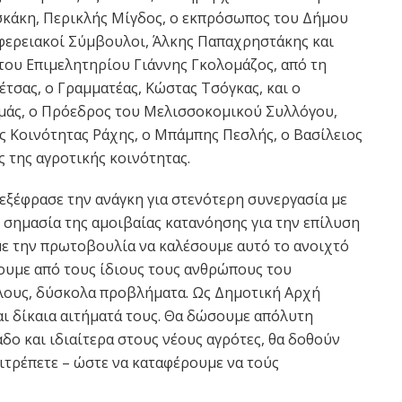
σκάκη, Περικλής Μίγδος, ο εκπρόσωπος του Δήμου
ριφερειακοί Σύμβουλοι, Άλκης Παπαχρηστάκης και
του Επιμελητηρίου Γιάννης Γκολομάζος, από τη
σας, ο Γραμματέας, Κώστας Τσόγκας, και ο
μάς, ο Πρόεδρος του Μελισσοκομικού Συλλόγου,
ς Κοινότητας Ράχης, ο Μπάμπης Πεσλής, ο Βασίλειος
 της αγροτικής κοινότητας.
εξέφρασε την ανάγκη για στενότερη συνεργασία με
 σημασία της αμοιβαίας κατανόησης για την επίλυση
ε την πρωτοβουλία να καλέσουμε αυτό το ανοιχτό
ουμε από τους ίδιους τους ανθρώπους του
λους, δύσκολα προβλήματα. Ως Δημοτική Αρχή
αι δίκαια αιτήματά τους. Θα δώσουμε απόλυτη
δο και ιδιαίτερα στους νέους αγρότες, θα δοθούν
ιτρέπετε – ώστε να καταφέρουμε να τούς