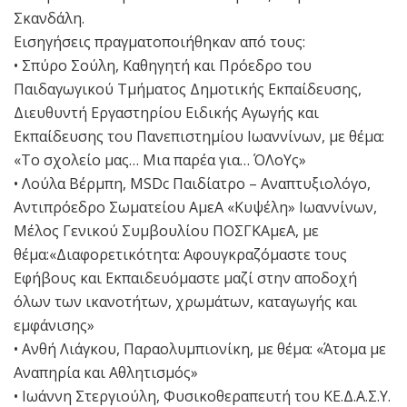
Σκανδάλη.
Εισηγήσεις πραγματοποιήθηκαν από τους:
• Σπύρο Σούλη, Καθηγητή και Πρόεδρο του
Παιδαγωγικού Τμήματος Δημοτικής Εκπαίδευσης,
Διευθυντή Εργαστηρίου Ειδικής Αγωγής και
Εκπαίδευσης του Πανεπιστημίου Ιωαννίνων, με θέμα:
«Το σχολείο μας… Μια παρέα για… ΌΛοΥς»
• Λούλα Βέρμπη, MSDc Παιδίατρο – Αναπτυξιολόγο,
Αντιπρόεδρο Σωματείου ΑμεΑ «Κυψέλη» Ιωαννίνων,
Μέλος Γενικού Συμβουλίου ΠΟΣΓΚΑμεΑ, με
θέμα:«Διαφορετικότητα: Αφουγκραζόμαστε τους
Εφήβους και Εκπαιδευόμαστε μαζί στην αποδοχή
όλων των ικανοτήτων, χρωμάτων, καταγωγής και
εμφάνισης»
• Ανθή Λιάγκου, Παραολυμπιονίκη, με θέμα: «Άτομα με
Αναπηρία και Αθλητισμός»
• Ιωάννη Στεργιούλη, Φυσικοθεραπευτή του ΚΕ.Δ.Α.Σ.Υ.