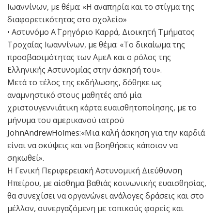
Ιωαννίνων, με θέμα: «Η αναπηρία και το στίγμα της
διαφορετικότητας στο σχολείο»
• Αστυνόμο Α΄ Γρηγόριο Καρρά, Διοικητή Τμήματος
Τροχαίας Ιωαννίνων, με θέμα: «Το δικαίωμα της
προσβασιμότητας των ΑμεΑ και ο ρόλος της
Ελληνικής Αστυνομίας στην άσκησή του».
Μετά το τέλος της εκδήλωσης, δόθηκε ως
αναμνηστικό στους μαθητές από μία
χριστουγεννιάτικη κάρτα ευαισθητοποίησης, με το
μήνυμα του αμερικανού ιατρού
JohnAndrewHolmes:«Μια καλή άσκηση για την καρδιά
είναι να σκύψεις και να βοηθήσεις κάποιον να
σηκωθεί».
Η Γενική Περιφερειακή Αστυνομική Διεύθυνση
Ηπείρου, με αίσθημα βαθιάς κοινωνικής ευαισθησίας,
θα συνεχίσει να οργανώνει ανάλογες δράσεις και στο
μέλλον, συνεργαζόμενη με τοπικούς φορείς και