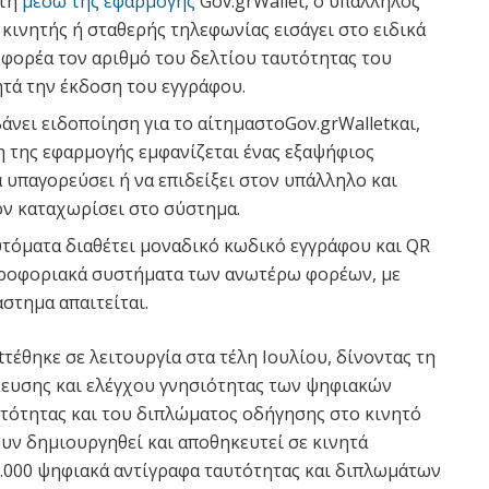
ίτη
μέσω της εφαρμογής
Gov.grWallet, ο υπάλληλος
ς κινητής ή σταθερής τηλεφωνίας εισάγει στο ειδικά
φορέα τον αριθμό του δελτίου ταυτότητας του
τά την έκδοση του εγγράφου.
άνει ειδοποίηση για το αίτημαστοGov.grWalletκαι,
η της εφαρμογής εμφανίζεται ένας εξαψήφιος
 υπαγορεύσει ή να επιδείξει στον υπάλληλο και
τον καταχωρίσει στο σύστημα.
υτόματα διαθέτει μοναδικό κωδικό εγγράφου και QR
ληροφοριακά συστήματα των ανωτέρω φορέων, με
άστημα απαιτείται.
tτέθηκε σε λειτουργία στα τέλη Ιουλίου, δίνοντας τη
κευσης και ελέγχου γνησιότητας των ψηφιακών
τότητας και του διπλώματος οδήγησης στο κινητό
υν δημιουργηθεί και αποθηκευτεί σε κινητά
.000 ψηφιακά αντίγραφα ταυτότητας και διπλωμάτων