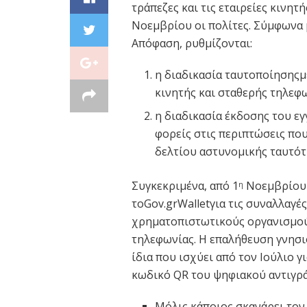
τράπεζες και τις εταιρείες κινητ
Νοεμβρίου οι πολίτες. Σύμφωνα μ
Απόφαση, ρυθμίζονται:
η διαδικασία ταυτοποίησηςμε 
κινητής και σταθερής τηλεφω
η διαδικασία έκδοσης του ε
φορείς στις περιπτώσεις π
δελτίου αστυνομικής ταυτότ
Συγκεκριμένα, από 1
Νοεμβρίου 
η
τοGov.grWalletγια τις συναλλαγές
χρηματοπιστωτικούς οργανισμούς
τηλεφωνίας. Η επαλήθευση γνησι
ίδια που ισχύει από τον Ιούλιο γ
κωδικό QR του ψηφιακού αντιγρά
Μόλις κάποιος σκανάρει τον