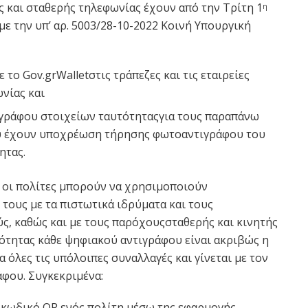
ής και σταθερής τηλεφωνίας έχουν από την Τρίτη 1
η
ε την υπ’ αρ. 5003/28-10-2022 Κοινή Υπουργική
το Gov.grWalletστις τράπεζες και τις εταιρείες
νίας και
γγράφου στοιχείων ταυτότηταςγια τους παραπάνω
ου έχουν υποχρέωση τήρησης φωτοαντιγράφου του
ητας.
οι πολίτες μπορούν να χρησιμοποιούν
 τους με τα πιστωτικά ιδρύματα και τους
, καθώς και με τους παρόχουςσταθερής και κινητής
ότητας κάθε ψηφιακού αντιγράφου είναι ακριβώς η
ια όλες τις υπόλοιπες συναλλαγές και γίνεται με τον
φου. Συγκεκριμένα:
 κωδικό QR ενός πολίτη μέσω της εφαρμογής