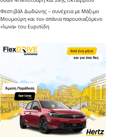
οδών Μ.Μπότσαρη και 28ης Οκτωβρίου
Φεστιβάλ Δωδώνης – συνέχεια με Μάξιμο
Μουμούρη και τον σπάνια παρουσιαζόμενο
«Ίωνα» του Ευριπίδη