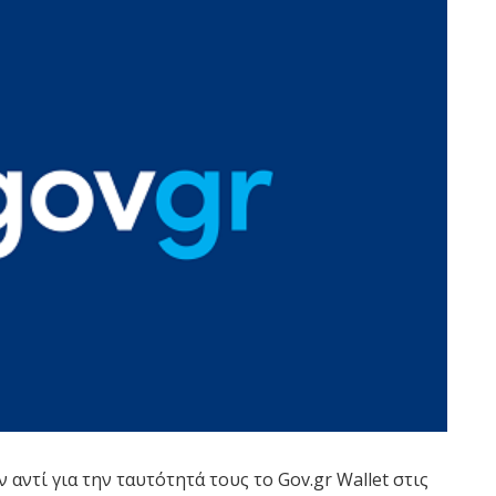
αντί για την ταυτότητά τους το Gov.gr Wallet στις