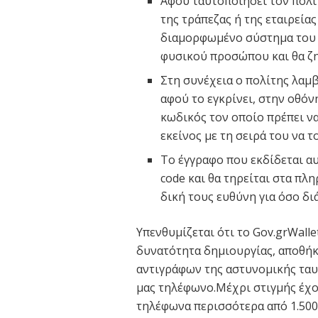
Αφού ταυτοποιήσει τον πολ
της τράπεζας ή της εταιρεία
διαμορφωμένο σύστημα του 
φυσικού προσώπου και θα ζη
Στη συνέχεια ο πολίτης λαμβ
αφού το εγκρίνει, στην οθόν
κωδικός τον οποίο πρέπει να
εκείνος με τη σειρά του να 
Το έγγραφο που εκδίδεται α
code και θα τηρείται στα π
δική τους ευθύνη για όσο δι
Υπενθυμίζεται ότι το Gov.grWalle
δυνατότητα δημιουργίας, αποθή
αντιγράφων της αστυνομικής ταυ
μας τηλέφωνο.Μέχρι στιγμής έχο
τηλέφωνα περισσότερα από 1.500