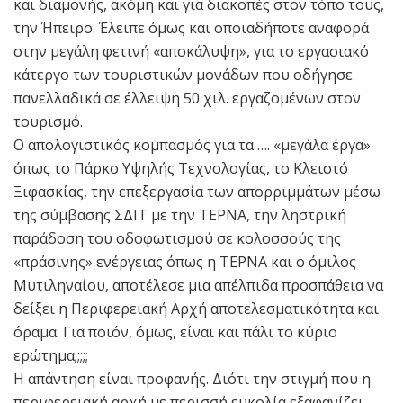
και διαμονής, ακόμη και για διακοπές στον τόπο τους,
την Ήπειρο. Έλειπε όμως και οποιαδήποτε αναφορά
στην μεγάλη φετινή «αποκάλυψη», για το εργασιακό
κάτεργο των τουριστικών μονάδων που οδήγησε
πανελλαδικά σε έλλειψη 50 χιλ. εργαζομένων στον
τουρισμό.
Ο απολογιστικός κομπασμός για τα …. «μεγάλα έργα»
όπως το Πάρκο Υψηλής Τεχνολογίας, το Κλειστό
Ξιφασκίας, την επεξεργασία των απορριμμάτων μέσω
της σύμβασης ΣΔΙΤ με την ΤΕΡΝΑ, την ληστρική
παράδοση του οδοφωτισμού σε κολοσσούς της
«πράσινης» ενέργειας όπως η ΤΕΡΝΑ και ο όμιλος
Μυτιληναίου, αποτέλεσε μια απέλπιδα προσπάθεια να
δείξει η Περιφερειακή Αρχή αποτελεσματικότητα και
όραμα. Για ποιόν, όμως, είναι και πάλι το κύριο
ερώτημα;;;;;
Η απάντηση είναι προφανής. Διότι την στιγμή που η
περιφερειακή αρχή με περισσή ευκολία εξαφανίζει