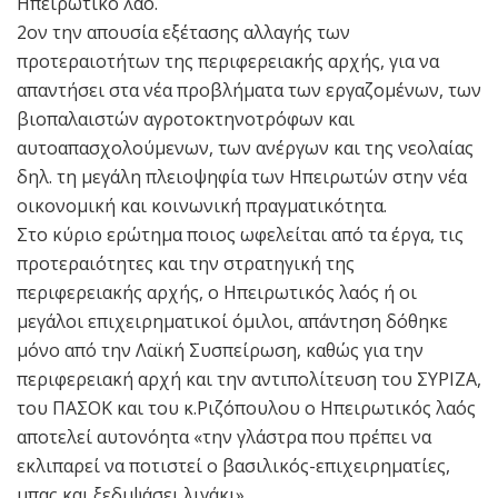
Ηπειρωτικό λαό.
2ον την απουσία εξέτασης αλλαγής των
προτεραιοτήτων της περιφερειακής αρχής, για να
απαντήσει στα νέα προβλήματα των εργαζομένων, των
βιοπαλαιστών αγροτοκτηνοτρόφων και
αυτοαπασχολούμενων, των ανέργων και της νεολαίας
δηλ. τη μεγάλη πλειοψηφία των Ηπειρωτών στην νέα
οικονομική και κοινωνική πραγματικότητα.
Στο κύριο ερώτημα ποιος ωφελείται από τα έργα, τις
προτεραιότητες και την στρατηγική της
περιφερειακής αρχής, ο Ηπειρωτικός λαός ή οι
μεγάλοι επιχειρηματικοί όμιλοι, απάντηση δόθηκε
μόνο από την Λαϊκή Συσπείρωση, καθώς για την
περιφερειακή αρχή και την αντιπολίτευση του ΣΥΡΙΖΑ,
του ΠΑΣΟΚ και του κ.Ριζόπουλου ο Ηπειρωτικός λαός
αποτελεί αυτονόητα «την γλάστρα που πρέπει να
εκλιπαρεί να ποτιστεί ο βασιλικός-επιχειρηματίες,
μπας και ξεδιψάσει λιγάκι».