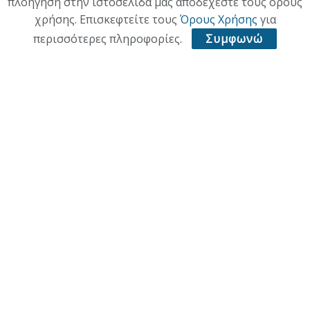
πλοήγηση στην ιστοσελίδα μας αποδέχεστε τους όρους
χρήσης. Επισκεφτείτε τους
Όρους Χρήσης
για
περισσότερες πληροφορίες.
Συμφωνώ
ΑΡΧΙΚΗ
ΕΠΙΚΑΙΡΟΤΗΤΑ
ΠΟΛΙΤΙΚΗ
ΟΙΚΟΝΟΜΙΑ
ΠΟΛΙΤΙΣΜΟΣ
ΥΓΕΙΑ
ΑΘΛΗΤΙΚΑ
© 2021 ACL + Media