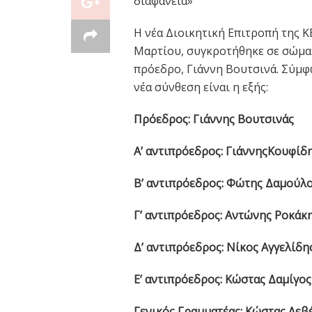
διαφάνεια»
Η νέα Διοικητική Επιτροπή της Κ
Μαρτίου, συγκροτήθηκε σε σώμα 
πρόεδρο, Γιάννη Βουτσινά. Σύμφ
νέα σύνθεση είναι η εξής:
Πρόεδρος:
Γιάννης Βουτσινάς
Α’ αντιπρόεδρος:
ΓιάννηςΚουφίδ
Β’ αντιπρόεδρος:
Φώτης Δαμούλ
Γ’ αντιπρόεδρος:
Αντώνης Ροκάκ
Δ’ αντιπρόεδρος:
Νίκος Αγγελίδη
E
’ αντιπρόεδρος:
Κώστας Δαμίγος
Γενικός Γραμματέας:
Κώστας Λεβ