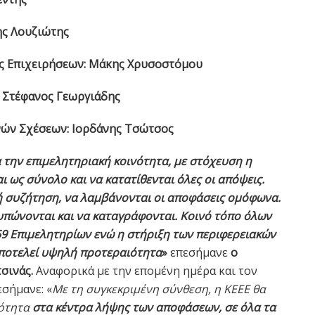
ς Λουζιώτης
 Επιχειρήσεων:
Μάκης Χρυσοστόμου
Στέφανος Γεωργιάδης
νών Σχέσεων:
Ιορδάνης Τσώτσος
α την επιμελητηριακή κοινότητα, με στόχευση η
 ως σύνολο και να κατατίθενται όλες οι απόψεις.
ή συζήτηση, να λαμβάνονται οι αποφάσεις ομόφωνα.
υπώνονται και να καταγράφονται. Κοινό τόπο όλων
59 Επιμελητηρίων ενώ η στήριξη των περιφερειακών
ποτελεί υψηλή προτεραιότητα
»
επεσήμανε
ο
σινάς.
Αναφορικά με την επομένη ημέρα και τον
εσήμανε: «
Με τη συγκεκριμένη σύνθεση, η ΚΕΕΕ θα
κότητα
στα κέντρα λήψης των αποφάσεων, σε όλα τα