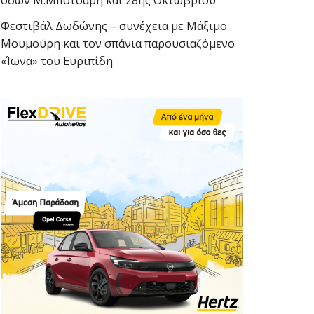
οδών Μ.Μπότσαρη και 28ης Οκτωβρίου
Φεστιβάλ Δωδώνης – συνέχεια με Μάξιμο
Μουμούρη και τον σπάνια παρουσιαζόμενο
«Ίωνα» του Ευριπίδη