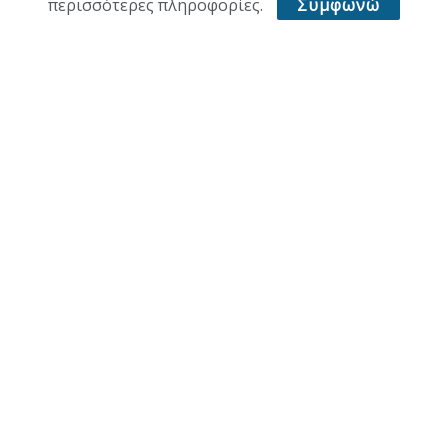
ΥΓΕΙΑ
περισσότερες πληροφορίες.
Συμφωνώ
ΑΘΛΗΤΙΚΑ
ΠΑΛΙΑ ΕΚΔΟΣΗ