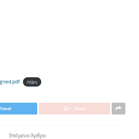
gned.pdf
Λήψη
Tweet
Share
Επόμενο Άρθρο