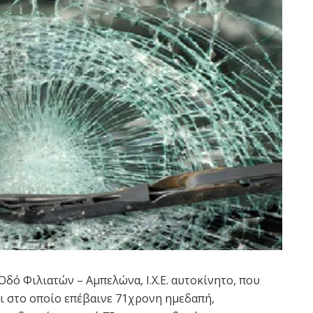
δό Φιλιατών – Αμπελώνα, Ι.Χ.Ε. αυτοκίνητο, που
 στο οποίο επέβαινε 71χρονη ημεδαπή,