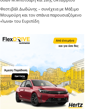
οδών Μ.Μπότσαρη και 28ης Οκτωβρίου
Φεστιβάλ Δωδώνης – συνέχεια με Μάξιμο
Μουμούρη και τον σπάνια παρουσιαζόμενο
«Ίωνα» του Ευριπίδη