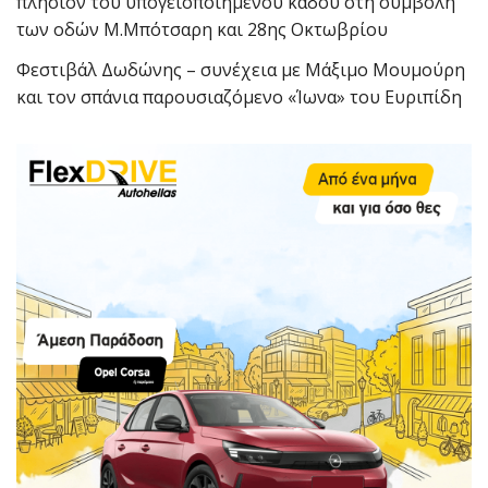
πλησίον του υπογειοποιημένου κάδου στη συμβολή
των οδών Μ.Μπότσαρη και 28ης Οκτωβρίου
Φεστιβάλ Δωδώνης – συνέχεια με Μάξιμο Μουμούρη
και τον σπάνια παρουσιαζόμενο «Ίωνα» του Ευριπίδη