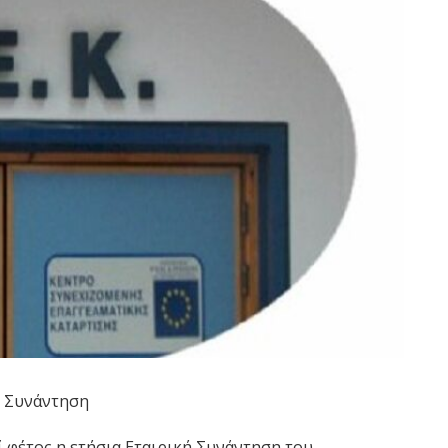
ή Συνάντηση
 φέτος η ετήσια Εταιρική Συνάντηση του