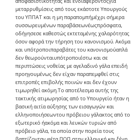
αποφασιστικότητας και ενδιαφέροντοςγια
μεταρρυθμίσεις από τους εκάστοτε Υπουργούς
του ΥΠΠΑΤ και η μη παραπομπήμέχρι σήμερα
συσσωρευμένων παραβάσεωνέωςπρόσφατα,
οδήγησεσε καθεστώς εκτεταμένης χαλαρότητας
όσον αφορά την τήρηση του κανονισμού. Ακόμα
και υπότροποιπαραβάτες του κανονισμούαπλά
δεν θεωρούνταιυπότροποιέστω και σε
περιπτώσεις νοθείας με αγελαδινό γάλα επειδή
προηγουμένως δεν είχαν παραπεμφθεί στις
επιτροπές επιβολής ποινών και δεν έχουν
τιμωρηθεί ακόμη.Το αποτέλεσμα αυτής της
τακτικής ατιμωρησίας από το Υπουργείο ήταν η
βασική αιτία αύξησης των εισαγωγών και
ελληνοποιήσεωντου πρόβειου γάλακτος από το
εξωτερικό ήακόμα και λευκών τυριών από
πρόβειο γάλα, τα οποία στην πορεία τους
βαπτίζονταν φέτα ΠΟΠ στην ελληνική και ξένη