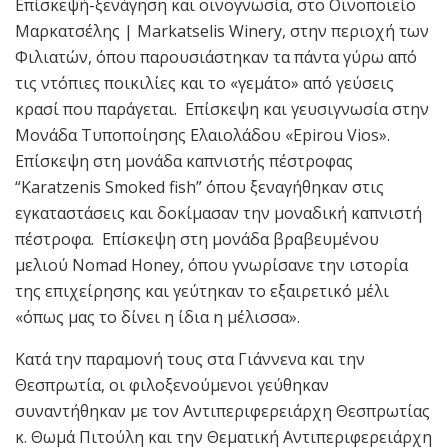
Επίσκεψή-ξενάγηση και οινογνωσία, στο Οινοποιείο
Μαρκατσέλης | Markatselis Winery, στην περιοχή των
Φιλιατών, όπου παρουσιάστηκαν τα πάντα γύρω από
τις ντόπιες ποικιλίες και το «γεμάτο» από γεύσεις
κρασί που παράγεται. Επίσκεψη και γευσιγνωσία στην
Μονάδα Τυποποίησης Ελαιολάδου «Epirou Vios».
Επίσκεψη στη μονάδα καπνιστής πέστροφας
“Karatzenis Smoked fish” όπου ξεναγήθηκαν στις
εγκαταστάσεις και δοκίμασαν την μοναδική καπνιστή
πέστροφα. Επίσκεψη στη μονάδα βραβευμένου
μελιού Nomad Honey, όπου γνωρίσανε την ιστορία
της επιχείρησης και γεύτηκαν το εξαιρετικό μέλι
«όπως μας το δίνει η ίδια η μέλισσα».
Κατά την παραμονή τους στα Γιάννενα και την
Θεσπρωτία, οι φιλοξενούμενοι γεύθηκαν
συναντήθηκαν με τον Αντιπεριφερειάρχη Θεσπρωτίας
κ. Θωμά Πιτούλη και την Θεματική Αντιπεριφερειάρχη