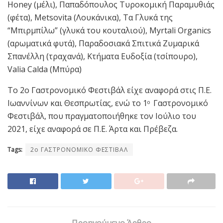
Honey (μέλι), Παπαδόπουλος Τυροκομική Παραμυθιάς
(φέτα), Metsovita (Λουκάνικα), Τα Γλυκά της
“Μπιρμπίλω” (γλυκά του κουταλιού), Myrtali Organics
(αρωματικά φυτά), Παραδοσιακά Σπιτικά Ζυμαρικά
Σπανέλλη (τραχανά), Κτήματα Ευδοξία (τσίπουρο),
Valia Calda (Μπύρα)
Το 2ο Γαστρονομικό Φεστιβάλ είχε αναφορά στις Π.Ε.
Ιωαννίνων και Θεσπρωτίας, ενώ το 1
Γαστρονομικό
ο
Φεστιβάλ, που πραγματοποιήθηκε τον Ιούλιο του
2021, είχε αναφορά σε Π.Ε. Άρτα και Πρέβεζα.
Tags:
2ο ΓΑΣΤΡΟΝΟΜΙΚΟ ΦΕΣΤΙΒΑΛ