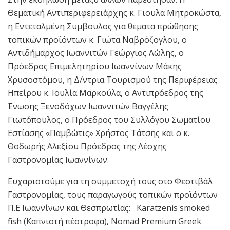
Θεματική Αντιπεριφερειάρχης κ. Γιουλα Μητροκώστα,
η Εντεταλμένη Συμβουλος για θεματα πρώθησης
τοπικών προϊόντων κ. Γιώτα Ναβρόζογλου, ο
Αντιδήμαρχος Ιωαννιτών Γεώργιος Λώλης, ο
Πρόεδρος Επιμελητηρίου Ιωαννίνων Μάκης
Χρυσοστόμου, η Δ/ντρια Τουρισμού της Περιφέρειας
Ηπείρου κ. Ιουλία Μαρκούλα, ο Αντιπρόεδρος της
Ένωσης Ξενοδόχων Ιωαννιτών Βαγγέλης
Γιωτόπουλος, ο Πρόεδρος του Συλλόγου Σωματίου
Εστίασης «Παμβώτις» Χρήστος Τάτσης και ο κ.
Θοδωρής Αλεξίου Πρόεδρος της Λέσχης
Γαστρονομίας Ιωαννίνων.
Ευχαριστούμε για τη συμμετοχή τους στο Φεστιβάλ
Γαστρονομίας, τους παραγωγούς τοπικών προϊόντων
Π.Ε Ιωαννίνων και Θεσπρωτίας: Κaratzenis smoked
fish (Καπνιστή πέστροφα), Nomad Premium Greek