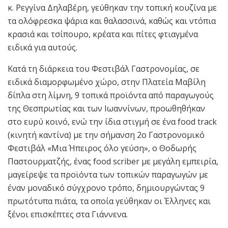
κ. Ρεγγίνα Δηλαβέρη, γεύθηκαν την τοπική κουζίνα με
τα ολόφρεσκα ψάρια και θαλασσινά, καθώς και ντόπια
κρασιά και τσίπουρο, κρέατα και πίτες φτιαγμένα
ειδικά για αυτούς.
Κατά τη διάρκεια του Φεστιβάλ Γαστρονομίας, σε
ειδικά διαμορφωμένο χώρο, στην Πλατεία Μαβίλη
δίπλα στη λίμνη, 9 τοπικά προϊόντα από παραγωγούς
της Θεσπρωτίας και των Ιωαννίνων, προωθηθήκαν
στο ευρύ κοινό, ενώ την ίδια στιγμή σε ένα food track
(κινητή καντίνα) με την σήμανση 2ο Γαστρονομικό
Φεστιβάλ «Μια Ήπειρος όλο γεύση», ο Θοδωρής
Παστουρματζής, ένας food scriber με μεγάλη εμπειρία,
μαγείρεψε τα προϊόντα των τοπικών παραγωγών με
έναν μοναδικό σύγχρονο τρόπο, δημιουργώντας 9
πρωτότυπα πιάτα, τα οποία γεύθηκαν οι Έλληνες και
ξένοι επισκέπτες στα Γιάννενα.