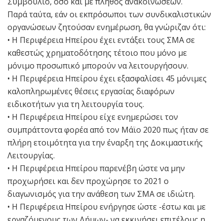
Συμβούλιο, όσο και με πλήθος ανακοινώσεων.
Παρά ταύτα, εάν οι εκπρόσωποι των συνδικαλιστικών
οργανώσεων ζητούσαν ενημέρωση, θα γνώριζαν ότι:
• Η Περιφέρεια Ηπείρου έχει εντάξει τους ΣΜΑ σε
καθεστώς χρηματοδότησης τέτοιο που μόνο με
μόνιμο προσωπικό μπορούν να λειτουργήσουν.
• Η Περιφέρεια Ηπείρου έχει εξασφαλίσει 45 μόνιμες
καλοπληρωμένες θέσεις εργασίας διαφόρων
ειδικοτήτων για τη λειτουργία τους.
• Η Περιφέρεια Ηπείρου είχε ενημερώσει τον
συμπράττοντα φορέα από τον Μάϊο 2020 πως ήταν σε
πλήρη ετοιμότητα για την έναρξη της Δοκιμαστικής
Λειτουργίας.
• Η Περιφέρεια Ηπείρου παρενέβη ώστε να μην
προχωρήσει και δεν προχώρησε το 2021 ο
διαγωνισμός για την ανάθεση των ΣΜΑ σε ιδιώτη.
• Η Περιφέρεια Ηπείρου ενήργησε ώστε -έστω και με
εργαζόμενους των Δήμων- να εκκινήσει επιτέλους η