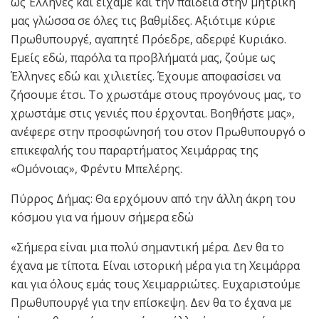
ως Έλληνες και είχαμε και την παιδεία στην μητρική
μας γλώσσα σε όλες τις βαθμίδες. Αξιότιμε κύριε
Πρωθυπουργέ, αγαπητέ Πρόεδρε, αδερφέ Κυριάκο.
Εμείς εδώ, παρόλα τα προβλήματά μας, ζούμε ως
Έλληνες εδώ και χιλιετίες. Έχουμε αποφασίσει να
ζήσουμε έτσι. Το χρωστάμε στους προγόνους μας, το
χρωστάμε στις γενιές που έρχονται. Βοηθήστε μας»,
ανέφερε στην προσφώνησή του στον Πρωθυπουργό ο
επικεφαλής του παραρτήματος Χειμάρρας της
«Ομόνοιας», Φρέντυ Μπελέρης.
Πύρρος Δήμας: Θα ερχόμουν από την άλλη άκρη του
κόσμου για να ήμουν σήμερα εδώ
«Σήμερα είναι μια πολύ σημαντική μέρα. Δεν θα το
έχανα με τίποτα. Είναι ιστορική μέρα για τη Χειμάρρα
και για όλους εμάς τους Χειμαρριώτες. Ευχαριστούμε
Πρωθυπουργέ για την επίσκεψη. Δεν θα το έχανα με