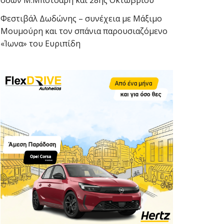
οδών Μ.Μπότσαρη και 28ης Οκτωβρίου
Φεστιβάλ Δωδώνης – συνέχεια με Μάξιμο
Μουμούρη και τον σπάνια παρουσιαζόμενο
«Ίωνα» του Ευριπίδη