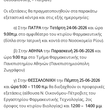
Οι εξετάσεις θα πραγματοποιηθούν στα παρακάτω
εξεταστικά κέντρα και στις εξής ημερομηνίες:
α) Στην
ΠΑΤΡΑ
την
Τετάρτη
24-06-2026
και ώρα
9.00π.μ.
στο αμφιθέατρο του κτιρίου Φαρμακευτικής
(δίπλα στην Ιατρική και κοντά στο Νοσοκομείο Ρίου).
β) Στην
ΑΘΗΝΑ
την
Παρασκευή
26-06-2026
και
ώρα
9.00 π.μ.
στο Τμήμα Φαρμακευτικής του
Πανεπιστημίου Αθηνών (Πανεπιστημιούπολη
Ζωγράφου)
γ) Στην
ΘΕΣΣΑΛΟΝΙΚΗ
την
Πέμπτη 25-06-2026
και
ώρα 9.00 – 11:00 π.μ.
θα διεξαχθούν οι προφορικές
εξετάσεις (αίθουσα Ν. Οικονόμου-Πέτροβιτς του
Εργαστηρίου Φαρμακευτικής Τεχνολογίας, 2ος
όροφος του κτιρίου Βιολογίας) και
12:00 – 14:00 μ.μ.