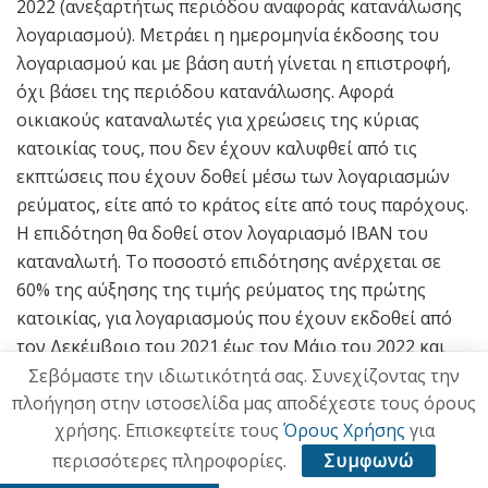
2022 (ανεξαρτήτως περιόδου αναφοράς κατανάλωσης
λογαριασμού). Μετράει η ημερομηνία έκδοσης του
λογαριασμού και με βάση αυτή γίνεται η επιστροφή,
όχι βάσει της περιόδου κατανάλωσης. Αφορά
οικιακούς καταναλωτές για χρεώσεις της κύριας
κατοικίας τους, που δεν έχουν καλυφθεί από τις
εκπτώσεις που έχουν δοθεί μέσω των λογαριασμών
ρεύματος, είτε από το κράτος είτε από τους παρόχους.
Η επιδότηση θα δοθεί στον λογαριασμό IBAN του
καταναλωτή. Το ποσοστό επιδότησης ανέρχεται σε
60% της αύξησης της τιμής ρεύματος της πρώτης
κατοικίας, για λογαριασμούς που έχουν εκδοθεί από
τον Δεκέμβριο του 2021 έως τον Μάιο του 2022 και
αφορά νοικοκυριά-φορολογικούς κατοίκους Ελλάδος,
Σεβόμαστε την ιδιωτικότητά σας. Συνεχίζοντας την
με δηλωθέν οικογενειακό εισόδημα έως 45.000 ευρώ.
πλοήγηση στην ιστοσελίδα μας αποδέχεστε τους όρους
χρήσης. Επισκεφτείτε τους
Όρους Χρήσης
για
Η επιστροφή δίνεται σε όσους πλήρωσαν συνολική
αύξηση ρεύματος τους έξι μήνες άνω των 30 ευρώ (και
περισσότερες πληροφορίες.
Συμφωνώ
επομένως θα λάβουν τουλάχιστον 18 ευρώ). Η