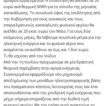
αριθμού εργαζομένων. Η επιδότηση θα ανέλθει σε 20
ευρώ ανά θερμική MWh για το σύνολο της μηνιαίας
κατανάλωσης. Το συνολικό ύψος της επιδότησης από
την Κυβέρνηση για τους οικιακούς και τους
επαγγελματικούς καταναλωτές φυσικού αερίου θα
ανέλθει σε 20 εκατ. ευρώ τον Μάιο. Για τους δύο
επόμενους μήνες, θα λάβουμε συνολικά μέτρα για την
ηλεκτρική ενέργεια και το φυσικό αέριο που
αναμένεται να ανέλθουν σε έως και 1 δισ. ευρώ.
Τι θα ισχύσει από τον Ιούλιο
Από την 1η Ιουλίου προχωρούμε σε μία δραστική
θεσμική παρέμβαση στην αγορά ενέργειας.
Συγκεκριμένα εφαρμόζουμε νέο μηχανισμό
αποζημίωσης των μονάδων ηλεκτροπαραγωγής βάση
του πραγματικού κόστους λειτουργίας τους και έτσι
αποσυνδέονται από την χονδρική τιμή ενέργειας που
μέχρι σήμερα επηρεάζεται από την διεθνή τιμή
φυσικού αερίου. Με τον τρόπο αυτό ανακτούμε το