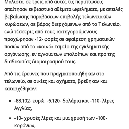
Μάλιστα, σε τρεις από αυτές τις περιπτώσεις
απαίτησαν εκβιαστικά αθέμιτα ωφελήματα, με απειλές
βεβαίωσης παραβάσεων-επιβολής τελωνειακών
κυρώσεων, σε βάρος διερχόμενων από το Τελωνείο,
ενώ τέσσερις από τους κατηγορούμενους
προχώρησαν -12- φορές σε αφαίρεση χρηματικών
ποσών από το «κοινό» ταμείο της εγκληματικής
οργάνωσης, εν αγνοία των υπολοίπων και προ της
διαδικασίας διαμοιρασμού τους.
Από τις έρευνες που πραγματοποιήθηκαν στο
τελωνείο, σε οικίες και οχήματα, βρέθηκαν και
κατασχέθηκαν:
-88.102- ευρώ, -6.120- δολάρια και -110- λίρες
Αγγλίας,
-10- χρυσές λίρες και μια χρυσή των -100-
κορόνων,