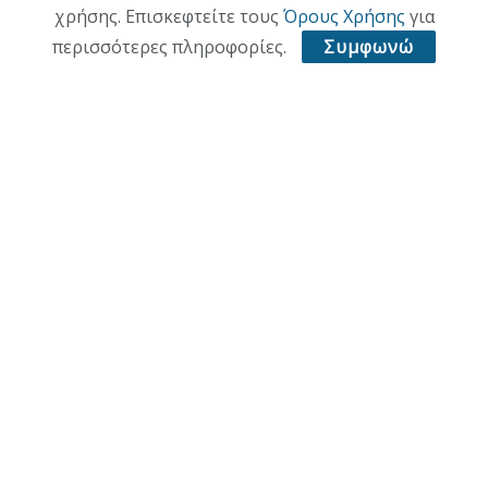
χρήσης. Επισκεφτείτε τους
Όρους Χρήσης
για
περισσότερες πληροφορίες.
Συμφωνώ
ΑΡΧΙΚΗ
ΕΠΙΚΑΙΡΟΤΗΤΑ
ΠΟΛΙΤΙΚΗ
ΟΙΚΟΝΟΜΙΑ
ΠΟΛΙΤΙΣΜΟΣ
ΥΓΕΙΑ
ΑΘΛΗΤΙΚΑ
© 2021 ACL + Media