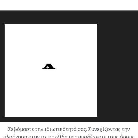
Σεβόμαστε την ιδιωτικότητά σας. Συνεχίζοντας την
Κατηγορίες
πλοήγηση στην ιστοσελίδα μας αποδέχεστε τους όρους