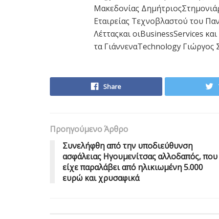
Μακεδονίας ΔημήτριοςΣτημονιάρη
Εταιρείας Τεχνοβλαστού του Πα
Λέτταςκαι οιBusinessServices κα
τα ΓιάννεναTechnology Γιώργος 
Share
Προηγούμενο Άρθρο
Συνελήφθη από την υποδιεύθυνση
ασφάλειας Ηγουμενίτσας αλλοδαπός, που
είχε παραλάβει από ηλικιωμένη 5.000
ευρώ και χρυσαφικά