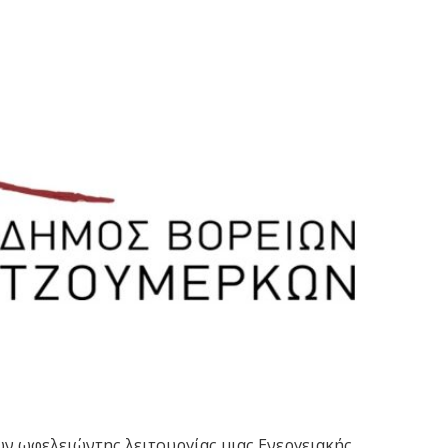
ν ωφελειώντης λειτουργίας μιας Ενεργειακής