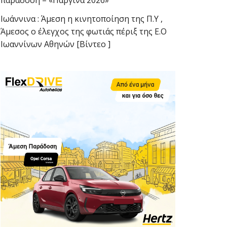
παράδοση – «Παργινά 2026»
Ιωάννινα : Άμεση η κινητοποίηση της Π.Υ ,
Άμεσος ο έλεγχος της φωτιάς πέριξ της Ε.Ο
Ιωαννίνων Αθηνών [Βίντεο ]