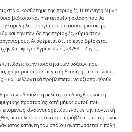
σεις στο οικοσύστημα της περιοχής. Η τεχνητή λίμνη
ύσιο βιότοπο και η εκτεταμένη σκίαση που θα
 την ομαλή λειτουργία του οικοσυστήματος, με
δα και την πανίδα της περιοχής, κύρια στην
οργανισμούς. Αναφέρεται ότι το έργο βρίσκεται
οχής Καταφύγιο Άγριας Ζωής «K258 – Ζυγός
»
ι επιπτώσεις στην ποιότητα των υδάτων που
ο, χρησιμοποιούνται για άρδευση -με επιπτώσεις
ς – και μελλοντικά προβλέπεται να αξιοποιηθούν
Ε με την υδραυλική μελέτη του Αράχθου και τη
μμυρικής προστασίας κατά μήκος αυτού που
ν επομένως κίνδυνοι σχετιζόμενοι με την πολιτική
θος αποτελεί ορμητικό και απρόβλεπτο ποταμό και
φράγματος κατάντη του οποίου αναπτύσσεται η πόλη