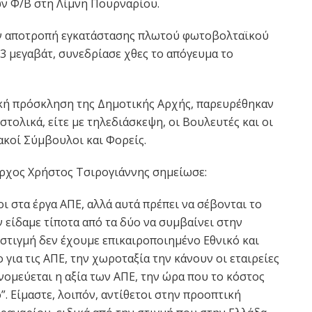
ν Φ/Β στη Λίμνη Πουρναρίου.
ν αποτροπή εγκατάστασης πλωτού φωτοβολταϊκού
3 μεγαβάτ, συνεδρίασε χθες το απόγευμα το
ική πρόσκληση της Δημοτικής Αρχής, παρευρέθηκαν
ιστολικά, είτε με τηλεδιάσκεψη, οι Βουλευτές και οι
κοί Σύμβουλοι και Φορείς.
ρχος Χρήστος Τσιρογιάννης σημείωσε:
ι στα έργα ΑΠΕ, αλλά αυτά πρέπει να σέβονται το
ν είδαμε τίποτα από τα δύο να συμβαίνει στην
στιγμή δεν έχoυμε επικαιροποιημένο Εθνικό και
για τις ΑΠΕ, την χωροταξία την κάνουν οι εταιρείες
νομεύεται η αξία των ΑΠΕ, την ώρα που το κόστος
”. Είμαστε, λοιπόν, αντίθετοι στην προοπτική