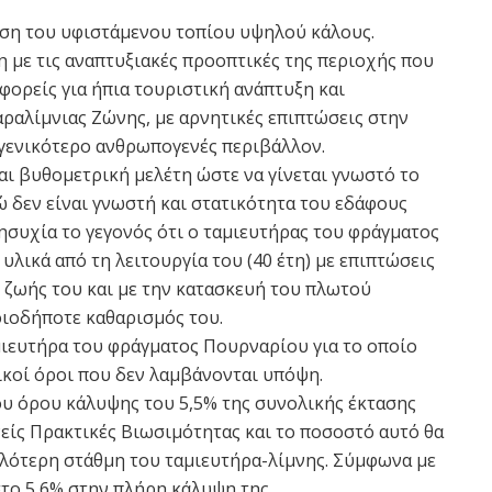
ση του υφιστάμενου τοπίου υψηλού κάλους.
η με τις αναπτυξιακές προοπτικές της περιοχής που
φορείς για ήπια τουριστική ανάπτυξη και
αραλίμνιας Ζώνης, με αρνητικές επιπτώσεις στην
γενικότερο ανθρωπογενές περιβάλλον.
και βυθομετρική μελέτη ώστε να γίνεται γνωστό το
ώ δεν είναι γνωστή και στατικότητα του εδάφους
ησυχία το γεγονός ότι ο ταμιευτήρας του φράγματος
 υλικά από τη λειτουργία του (40 έτη) με επιπτώσεις
 ζωής του και με την κατασκευή του πλωτού
οιοδήποτε καθαρισμός του.
μιευτήρα του φράγματος Πουρναρίου για το οποίο
ικοί όροι που δεν λαμβάνονται υπόψη.
ου όρου κάλυψης του 5,5% της συνολικής έκτασης
νείς Πρακτικές Βιωσιμότητας και το ποσοστό αυτό θα
ηλότερη στάθμη του ταμιευτήρα-λίμνης. Σύμφωνα με
στο 5,6% στην πλήρη κάλυψη της.