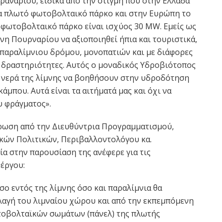
ραναρίου, ειδικά από την στιγμή που στην Ελλάδα
να πλωτό φωτοβολταικό πάρκο και στην Ευρώπη το
 φωτοβολταικό πάρκο είναι ισχύος 30 MW. Εμείς ως
νη Πουρναρίου να αξιοποιηθεί ήπια και τουριστικά,
 παραλίμνιου δρόμου, μονοπατιών και με διάφορες
 δραστηριότητες. Αυτός ο μοναδικός Υδροβιότοπος
τα νερά της λίμνης να βοηθήσουν στην υδροδότηση
άμπου. Αυτά είναι τα αιτήματά μας και όχι να
υ φράγματος».
έρωση από την Διευθύντρια Προγραμματισμού,
κών Πολιτικών, Περιβαλλοντολόγου κα.
α στην παρουσίαση της ανέφερε για τις
 έργου:
σο εντός της λίμνης όσο και παραλίμνια θα
λλαγή του λιμναίου χώρου και από την εκπεμπόμενη
οβολταϊκών σωμάτων (πάνελ) της πλωτής