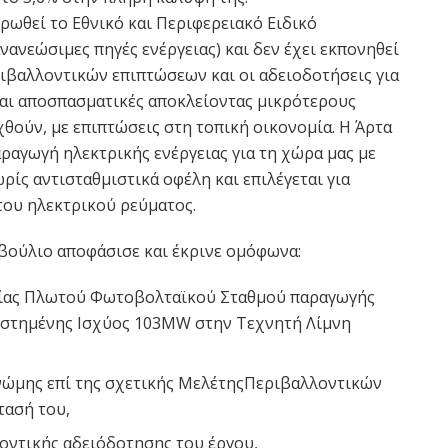
ηρωθεί το Εθνικό και Περιφερειακό Ειδικό
νανεώσιμες πηγές ενέργειας) και δεν έχει εκπονηθεί
ριβαλλοντικών επιπτώσεων και οι αδειοδοτήσεις για
ίναι αποσπασματικές αποκλείοντας μικρότερους
θούν, με επιπτώσεις στη τοπική οικονομία. Η Άρτα
αραγωγή ηλεκτρικής ενέργειας για τη χώρα μας με
ρίς αντισταθμιστικά οφέλη και επιλέγεται για
του ηλεκτρικού ρεύματος.
βούλιο αποφάσισε και έκρινε ομόφωνα:
γίας Πλωτού Φωτοβολταϊκού Σταθμού παραγωγής
τεστημένης Ισχύος 103MW στην Τεχνητή Λίμνη
νώμης επί της σχετικής ΜελέτηςΠεριβαλλοντικών
τασή του,
οντικής αδειόδοτησης του έργου,