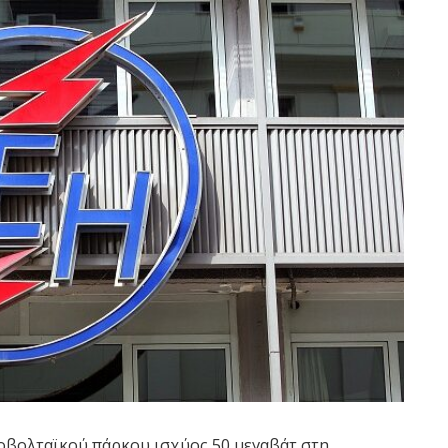
οβολταϊκού πάρκου ισχύος 50 μεγαβάτ στη