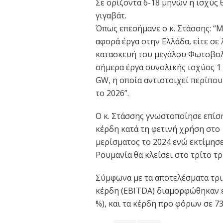
Σε ορίζοντα 6-18 μηνών η ισχύς θα
γιγαβάτ.
Όπως επεσήμανε ο κ. Στάσσης: “
αφορά έργα στην Ελλάδα, είτε σε 
κατασκευή του μεγάλου Φωτοβολ
σήμερα έργα συνολικής ισχύος 1 
GW, η οποία αντιστοιχεί περίπο
το 2026”.
Ο κ. Στάσσης γνωστοποίησε επίσ
κέρδη κατά τη φετινή χρήση στο 
μερίσματος το 2024 ενώ εκτίμησ
Ρουμανία θα κλείσει στο τρίτο τρ
Σύμφωνα με τα αποτελέσματα τρι
κέρδη (EBITDA) διαμορφώθηκαν εφ
%), και τα κέρδη προ φόρων σε 73,