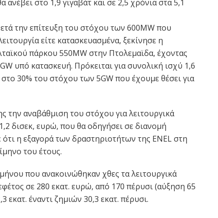
 ανέβει στο 1,9 γιγαβάτ και σε 2,5 χρόνια στα 5,1
Μετά την επίτευξη του στόχου των 600MW που
λειτουργία είτε κατασκευασμένα, ξεκίνησε η
ταϊκού πάρκου 550MW στην Πτολεμαϊδα, έχοντας
GW υπό κατασκευή. Πρόκειται για συνολική ισχύ 1,6
υ στο 30% του στόχου των 5GW που έχουμε θέσει για
ης την αναβάθμιση του στόχου για λειτουργικά
1,2 δισεκ, ευρώ, που θα οδηγήσει σε διανομή
ε ότι η εξαγορά των δραστηριοτήτων της ENEL στη
ίμηνο του έτους.
μήνου που ανακοινώθηκαν χθες τα λειτουργικά
έτος σε 280 εκατ. ευρώ, από 170 πέρυσι (αύξηση 65
3 εκατ. έναντι ζημιών 30,3 εκατ. πέρυσι.