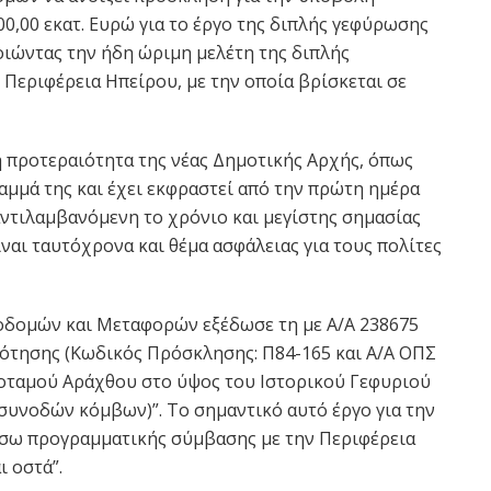
00,00 εκατ. Ευρώ για το έργο της διπλής γεφύρωσης
ιώντας την ήδη ώριμη μελέτη της διπλής
Περιφέρεια Ηπείρου, με την οποία βρίσκεται σε
η προτεραιότητα της νέας Δημοτικής Αρχής, όπως
αμμά της και έχει εκφραστεί από την πρώτη ημέρα
ντιλαμβανόμενη το χρόνιο και μεγίστης σημασίας
αι ταυτόχρονα και θέμα ασφάλειας για τους πολίτες
ποδομών και Μεταφορών εξέδωσε τη με Α/Α 238675
τησης (Κωδικός Πρόσκλησης: Π84-165 και Α/Α ΟΠΣ
 ποταμού Αράχθου στο ύψος του Ιστορικού Γεφυριού
συνοδών κόμβων)”. Το σημαντικό αυτό έργο για την
έσω προγραμματικής σύμβασης με την Περιφέρεια
ι οστά”.