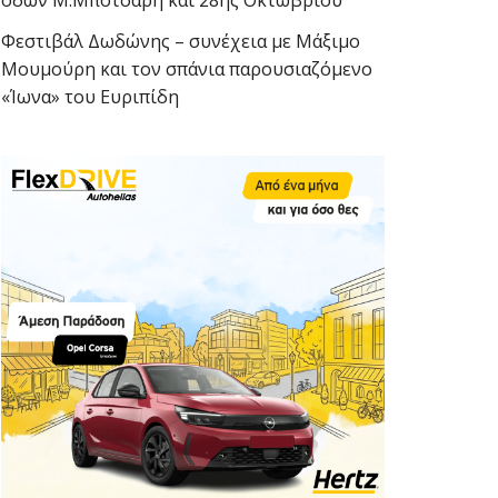
οδών Μ.Μπότσαρη και 28ης Οκτωβρίου
Φεστιβάλ Δωδώνης – συνέχεια με Μάξιμο
Μουμούρη και τον σπάνια παρουσιαζόμενο
«Ίωνα» του Ευριπίδη