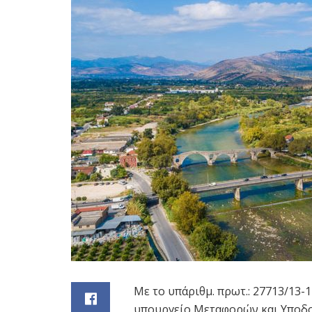
Με το υπ΄αριθμ. πρωτ.: 27713/13
υπουργείο Μεταφορών και Υποδο