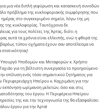
για μια νέα διπλή γεφύρωση και κατασκευή συνοδών
εγάλο πρόβλημα της κυκλοφοριακής συμφόρησης που
 ημέρας στο συγκεκριμένο σημείο, λόγω της μη
ης της κυκλοφορίας. Ταυτόχρονα δε
λειας για τους πολίτες της Άρτας, διότι η
ας αυτά τα χρόνια είναι ελλειπής, ενώ η φθορά της
α βαρέως τύπου οχήματα έχουν σαν αποτέλεσμα να
 στατικότητας!
ν Υπουργό Υποδομών και Μεταφορών κ. Χρήστο
 Ταχιάο για τη βέλτιστη συνεργασία το προηγούμενο
την επίλυση ενός τόσο σημαντικού ζητήματος για
ον Περιφερειάρχη Ηπείρου κ. Καχριμάνη για την
 εκπόνηση-ωρίμανση μελετών, όσο και στις
ηματοδότησης του έργου. Η Περιφέρεια Ηπείρου
πηρεσίες της και την τεχνογνωσία της θα εξασφαλίσει
άλου έργου για την Άρτα!