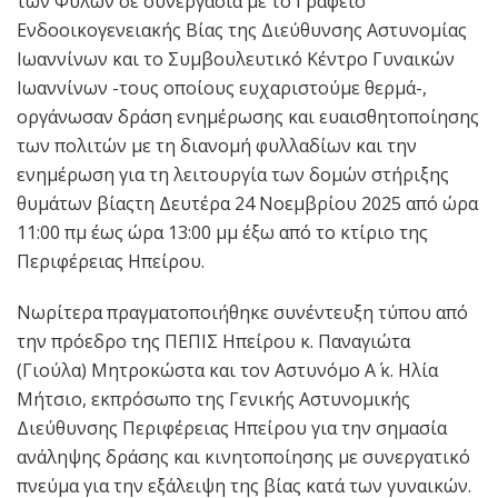
των Φύλων σε συνεργασία με το Γραφείο
Ενδοοικογενειακής Βίας της Διεύθυνσης Αστυνομίας
Ιωαννίνων και το Συμβουλευτικό Κέντρο Γυναικών
Ιωαννίνων -τους οποίους ευχαριστούμε θερμά-,
οργάνωσαν δράση ενημέρωσης και ευαισθητοποίησης
των πολιτών με τη διανομή φυλλαδίων και την
ενημέρωση για τη λειτουργία των δομών στήριξης
θυμάτων βίαςτη Δευτέρα 24 Νοεμβρίου 2025 από ώρα
11:00 πμ έως ώρα 13:00 μμ έξω από το κτίριο της
Περιφέρειας Ηπείρου.
Νωρίτερα πραγματοποιήθηκε συνέντευξη τύπου από
την πρόεδρο της ΠΕΠΙΣ Ηπείρου κ. Παναγιώτα
(Γιούλα) Μητροκώστα και τον Αστυνόμο Α΄ κ. Ηλία
Μήτσιο, εκπρόσωπο της Γενικής Αστυνομικής
Διεύθυνσης Περιφέρειας Ηπείρου για την σημασία
ανάληψης δράσης και κινητοποίησης με συνεργατικό
πνεύμα για την εξάλειψη της βίας κατά των γυναικών.