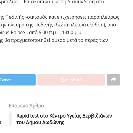
μπελιάς – Επισκοπικού με τη διασύνδεση στο
ης Πεδινής -οικισμός και επιχειρήσεις παραπλεύρως
ην πλευρά της Πεδινής (δεξιά πλευρά εξόδου), από
us Palace-, από 9:00 π.μ. – 14:00 μ.μ.
 θα πραγματοποιηθεί άμεσα μετά το πέρας των
Tweet
Share
Επόμενο Άρθρο
Rapid test στο Κέντρο Υγείας Δερβιζιάνων
α
του Δήμου Δωδώνης