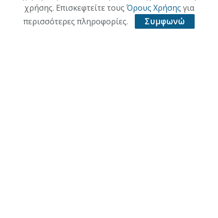
χρήσης. Επισκεφτείτε τους
Όρους Χρήσης
για
περισσότερες πληροφορίες.
Συμφωνώ
ΑΡΧΙΚΗ
ΕΠΙΚΑΙΡΟΤΗΤΑ
ΠΟΛΙΤΙΚΗ
ΟΙΚΟΝΟΜΙΑ
ΠΟΛΙΤΙΣΜΟΣ
ΥΓΕΙΑ
ΑΘΛΗΤΙΚΑ
© 2021 ACL + Media