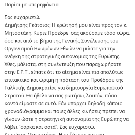
Παρίσι με υπερηφάνεια.
Σας ευχαριστώ.
Δημήτρης Γκάτσιος: Η ερώτησή μου είναι προς τον κ.
Μητσοτάκη. Κύριε Πρόεδρε, σας ακούσαμε τόσο τώρα,
όσο και από το βήμα της Γενικής Συνέλευσης του
Οργανισμού Ηνωμένων Εθνών να μιλάτε για την
ανάγκη της στρατηγικής αυτονομίας της Ευρώπης.
Χθες, μάλιστα, στη συνέντευξη που παραχωρήσατε
στην Ε.Ρ.Τ., είπατε ότι το αίτημα είναι πια απολύτως
επιτακτικό και ώριμη η πρόταση του Προέδρου της
Γαλλικής Δημοκρατίας για δημιουργία Ευρωπαϊκού
Στρατού. Θα ήθελα να σας ρωτήσω, λοιπόν, πόσο
κοντά είμαστε σε αυτό. Εάν υπάρχει δηλαδή κάποιο
χρονοδιάγραμμα και ποιες άλλες κινήσεις πρέπει να
γίνουν ώστε η στρατηγική αυτονομία της Ευρώπης να
λάβει “σάρκα και οστά”. Σας ευχαριστώ.
Κυριάκος Μητσοτάκης: Η συζήτηση για την