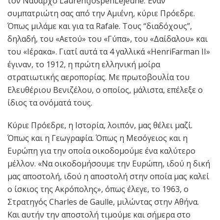
τον Ναύαρχο LaurentJospehLejeune. Έναν
συμπατριώτη σας από την Αμιένη, κύριε Πρόεδρε.
Όπως μιλάμε και για τα Rafale. Τους “διαδόχους”,
δηλαδή, του «Αετού» του «Γύπα», του «Δαίδαλου» και
του «Ιέρακα». Γιατί αυτά τα 4 γαλλικά «HenriFarman ΙΙ»
έγιναν, το 1912, η πρώτη ελληνική μοίρα
στρατιωτικής αεροπορίας. Με πρωτοβουλία του
Ελευθέριου Βενιζέλου, ο οποίος, μάλιστα, επέλεξε ο
ίδιος τα ονόματά τους.
Κύριε Πρόεδρε, η Ιστορία, λοιπόν, μας θέλει μαζί.
Όπως και η Γεωγραφία. Όπως η Μεσόγειος και η
Ευρώπη για την οποία οικοδομούμε ένα καλύτερο
μέλλον. «Να οικοδομήσουμε την Ευρώπη, ιδού η δική
μας αποστολή, ιδού η αποστολή στην οποία μας καλεί
ο ίσκιος της Ακρόπολης», όπως έλεγε, το 1963, ο
Στρατηγός Charles de Gaulle, μιλώντας στην Αθήνα.
Και αυτήν την αποστολή τιμούμε και σήμερα στο