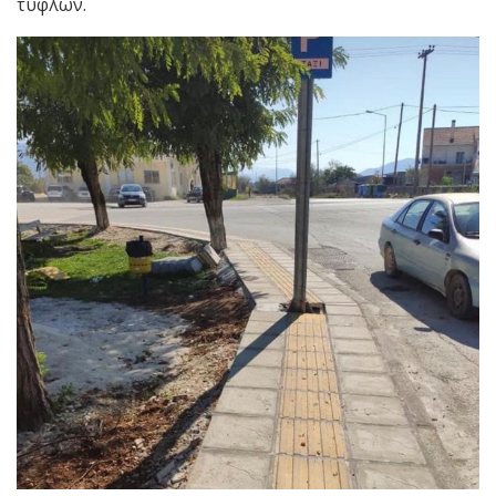
τυφλών.