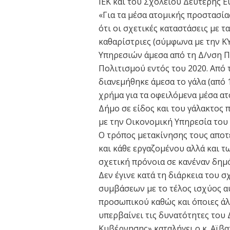
ΙΕΚ και του Σχολείου Δεύτερης Ε
«Για τα μέσα ατομικής προστασί
ότι οι σχετικές καταστάσεις με τ
καθαρίστριες (σύμφωνα με την Κ
Υπηρεσιών άμεσα από τη Δ/νση Πα
Πολιτισμού εντός του 2020. Από
διανεμήθηκε άμεσα το γάλα (από
χρήμα για τα οφειλόμενα μέσα ατ
Δήμο σε είδος και του γάλακτος 
με την Οικονομική Υπηρεσία του
Ο τρόπος μετακίνησης τους αποτ
και κάθε εργαζομένου αλλά και τ
σχετική πρόνοια σε κανέναν δημ
Δεν έγινε κατά τη διάρκεια του 
συμβάσεων με το τέλος ισχύος 
προσωπικού καθώς και όποιες άλλ
υπερβαίνει τις δυνατότητες του 
Κυβέρνησης» καταλήγει ο κ. Αϊβα