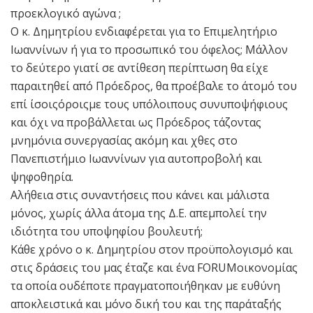
προεκλογικό αγώνα ;
Ο κ. Δημητρίου ενδιαφέρεται για το Επιμελητήριο
Ιωαννίνων ή για το προσωπικό του όφελος; Μάλλον
το δεύτερο γιατί σε αντίθεση περίπτωση θα είχε
παραιτηθεί από Πρόεδρος, θα προέβαλε το άτομό του
επί ίσοιςόροιςμε τους υπόλοιπους συνυποψήφιους
και όχι να προβάλλεται ως Πρόεδρος τάζοντας
μνημόνια συνεργασίας ακόμη και χθες στο
Πανεπιστήμιο Ιωαννίνων για αυτοπροβολή και
ψηφοθηρία.
Αλήθεια στις συναντήσεις που κάνει και μάλιστα
μόνος, χωρίς άλλα άτομα της Δ.Ε. απεμπολεί την
ιδιότητα του υποψηφίου βουλευτή;
Κάθε χρόνο ο κ. Δημητρίου στον προϋπολογισμό και
στις δράσεις του μας έταζε και ένα FORUMοικονομίας
τα οποία ουδέποτε πραγματοποιήθηκαν με ευθύνη
αποκλειστικά και μόνο δική του και της παράταξής